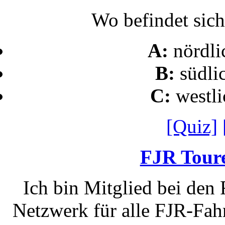
Wo befindet sic
A:
nördl
B:
südli
C:
westl
[Quiz]
FJR Toure
Ich bin Mitglied bei den
Netzwerk für alle FJR-Fahr