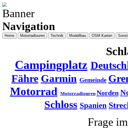
Navigation
Home
Motorradtouren
Technik
Modellbau
OSM Karten
Sonst
Schl
Campingplatz
Deutsch
Fähre
Garmin
Gre
Gemeinde
Motorrad
N
Norden
Motorradtouren
Schloss
Strec
Spanien
Frage i