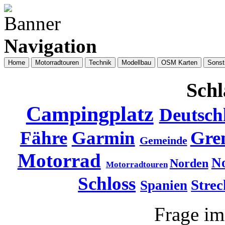
Navigation
Home
Motorradtouren
Technik
Modellbau
OSM Karten
Sonst
Schl
Campingplatz
Deutsch
Fähre
Garmin
Gre
Gemeinde
Motorrad
N
Norden
Motorradtouren
Schloss
Strec
Spanien
Frage i