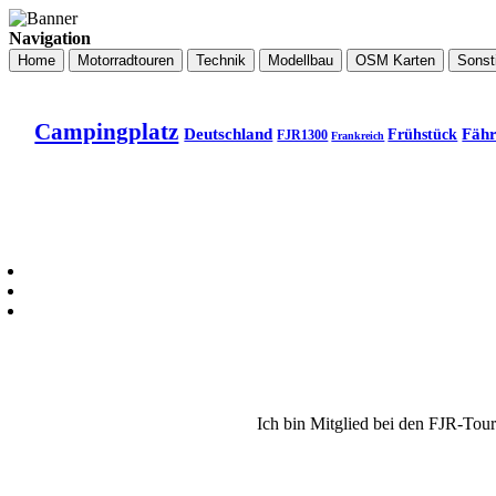
Navigation
Home
Motorradtouren
Technik
Modellbau
OSM Karten
Sonst
Campingplatz
Deutschland
Fäh
Frühstück
FJR1300
Frankreich
Ich bin Mitglied bei den FJR-Tou