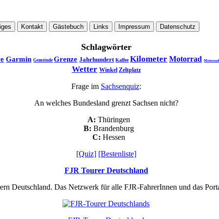
iges
Kontakt
Gästebuch
Links
Impressum
Datenschutz
Schlagwörter
Kilometer
Motorrad
re
Garmin
Grenze
Jahrhundert
Kaffee
Gemeinde
Motorrad
Wetter
Winkel
Zeltplatz
Frage im
Sachsenquiz
:
An welches Bundesland grenzt Sachsen nicht?
A:
Thüringen
B:
Brandenburg
C:
Hessen
[Quiz]
[Bestenliste]
FJR Tourer Deutschland
rern Deutschland. Das Netzwerk für alle FJR-FahrerInnen und das Por