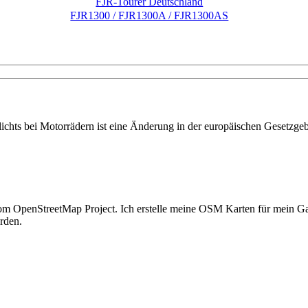
FJR-Tourer Deutschland
FJR1300 / FJR1300A / FJR1300AS
chts bei Motorrädern ist eine Änderung in der europäischen Gesetzge
en vom OpenStreetMap Project. Ich erstelle meine OSM Karten für mei
rden.