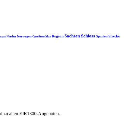
Sachsen
Schloss
Region
Strecke
Norwegen
Spanien
Norden
OpenStreetMap
touren
tal zu allen FJR1300-Angeboten.