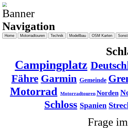
Navigation
Home
Motorradtouren
Technik
Modellbau
OSM Karten
Sonst
Schl
Campingplatz
Deutsch
Fähre
Garmin
Gre
Gemeinde
Motorrad
N
Norden
Motorradtouren
Schloss
Strec
Spanien
Frage i