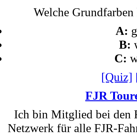
Welche Grundfarben h
A:
g
B:
C:
w
[Quiz]
FJR Toure
Ich bin Mitglied bei den
Netzwerk für alle FJR-Fahr