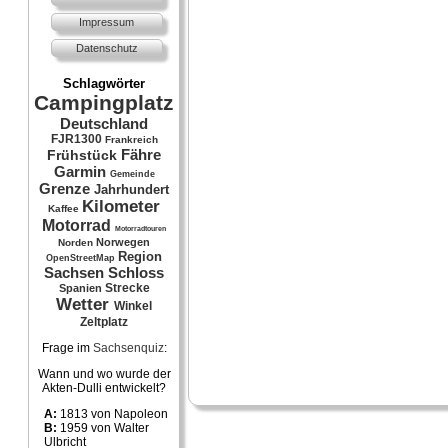
Impressum
Datenschutz
Schlagwörter
Campingplatz
Deutschland
FJR1300
Frankreich
Fähre
Frühstück
Garmin
Gemeinde
Grenze
Jahrhundert
Kilometer
Kaffee
Motorrad
Motorradtouren
Norwegen
Norden
Region
OpenStreetMap
Sachsen
Schloss
Strecke
Spanien
Wetter
Winkel
Zeltplatz
Frage im
Sachsenquiz
:
Wann und wo wurde der
Akten-Dulli entwickelt?
A:
1813 von Napoleon
B:
1959 von Walter
Ulbricht