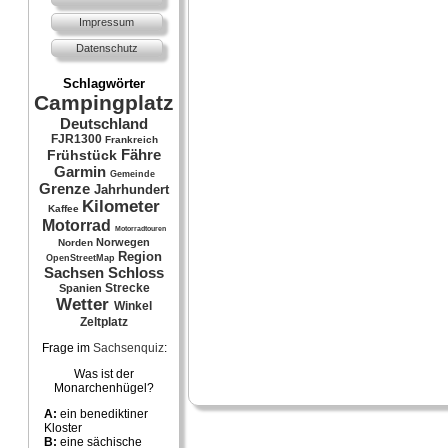
Impressum
Datenschutz
Schlagwörter
Campingplatz
Deutschland
FJR1300
Frankreich
Fähre
Frühstück
Garmin
Gemeinde
Grenze
Jahrhundert
Kilometer
Kaffee
Motorrad
Motorradtouren
Norwegen
Norden
Region
OpenStreetMap
Sachsen
Schloss
Strecke
Spanien
Wetter
Winkel
Zeltplatz
Frage im
Sachsenquiz
:
Was ist der
Monarchenhügel?
A:
ein benediktiner
Kloster
B:
eine sächische