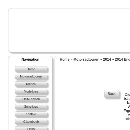
Navigation
Home
»
Motorradtouren
»
2014
»
2014 Eng
Home
Motorradtouren
Technik
Modellbau
Back
Die
ist
OSM Karten
k
Sonstiges
W
Erge
Kontakt
w
fa
Gästebuch
Links