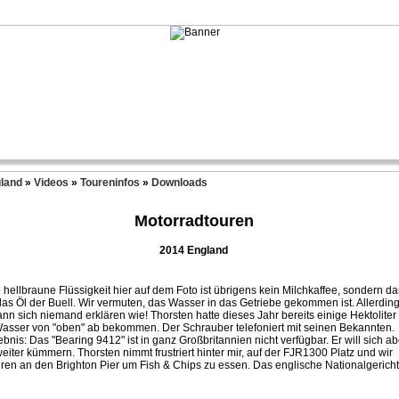
land
»
Videos
»
Toureninfos
»
Downloads
Motorradtouren
2014 England
 hellbraune Flüssigkeit hier auf dem Foto ist übrigens kein Milchkaffee, sondern da
 das Öl der Buell. Wir vermuten, das Wasser in das Getriebe gekommen ist. Allerdin
ann sich niemand erklären wie! Thorsten hatte dieses Jahr bereits einige Hektoliter
asser von "oben" ab bekommen. Der Schrauber telefoniert mit seinen Bekannten.
bnis: Das "Bearing 9412" ist in ganz Großbritannien nicht verfügbar. Er will sich ab
eiter kümmern. Thorsten nimmt frustriert hinter mir, auf der FJR1300 Platz und wir
hren an den Brighton Pier um Fish & Chips zu essen. Das englische Nationalgericht