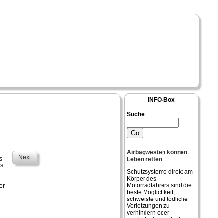
INFO-Box
Suche
Airbagwesten können
Next
s
Leben retten
gs
Schutzsysteme direkt am
Körper des
Motorradfahrers sind die
er
beste Möglichkeit,
schwerste und tödliche
.
Verletzungen zu
verhindern oder