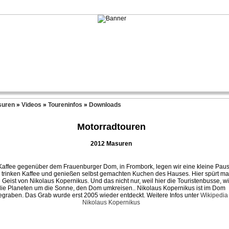
suren
»
Videos
»
Toureninfos
»
Downloads
Motorradtouren
2012 Masuren
Kaffee gegenüber dem Frauenburger Dom, in Frombork, legen wir eine kleine Pau
, trinken Kaffee und genießen selbst gemachten Kuchen des Hauses. Hier spürt m
 Geist von Nikolaus Kopernikus. Und das nicht nur, weil hier die Touristenbusse, w
die Planeten um die Sonne, den Dom umkreisen.. Nikolaus Kopernikus ist im Dom
egraben. Das Grab wurde erst 2005 wieder entdeckt. Weitere Infos unter
Wikipedia
Nikolaus Kopernikus