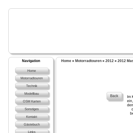
Navigation
Home
»
Motorradtouren
»
2012
»
2012 Ma
Home
Motorradtouren
Technik
Modellbau
Back
Im 
ein
OSM Karten
den
Sonstiges
b
Kontakt
Gästebuch
Links