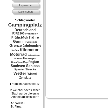
Impressum
Datenschutz
Schlagwörter
Campingplatz
Deutschland
FJR1300
Frankreich
Fähre
Frühstück
Garmin
Gemeinde
Grenze
Jahrhundert
Kilometer
Kaffee
Motorrad
Motorradtouren
Norwegen
Norden
Region
OpenStreetMap
Sachsen
Schloss
Strecke
Spanien
Wetter
Winkel
Zeltplatz
Frage im
Sachsenquiz
:
In welcher sächsischen
Stadt wurde die erste
Ampelfrau installiert?
A:
Zwickau
B:
Pirna