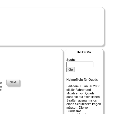
INFO-Box
Suche
Helmpflicht für Quads
Next
se
Seit dem 1. Januar 2006
an
gilt für Fahrer und
ie
Mitfahrer von Quads,
dass sie auf öffentlichen
Straßen ausnahmslos
einen Schutzhelm tragen
müssen. Die vom
Bundesrat